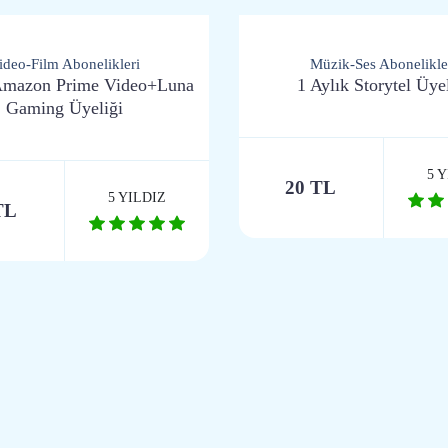
ideo-Film Abonelikleri
Müzik-Ses Abonelikle
 Amazon Prime Video+Luna
1 Aylık Storytel Üye
Gaming Üyeliği
5 
20 TL
5 YILDIZ
TL