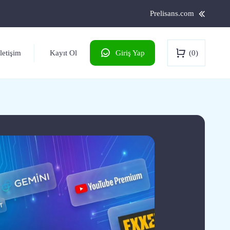
Prelisans.com
Kayıt Ol
(0)
İletişim
Giriş Yap