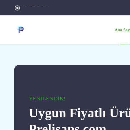
Prelisans.com
Ana Say
YENİLENDİK!
Uygun Fiyatlı Ür
Prelisans.com