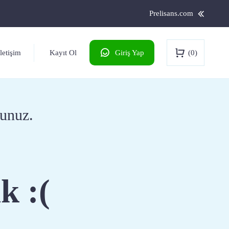
Prelisans.com
Kayıt Ol
(0)
İletişim
Giriş Yap
lunuz.
k :(