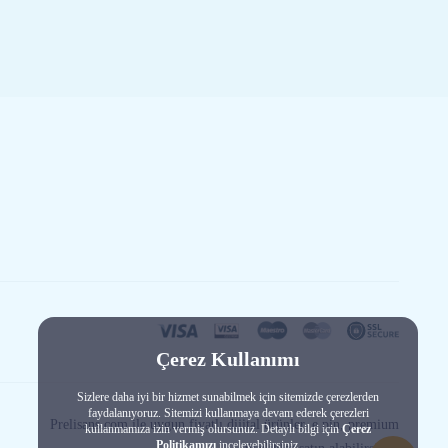
Çerez Kullanımı
Sizlere daha iyi bir hizmet sunabilmek için sitemizde çerezlerden
faydalanıyoruz. Sitemizi kullanmaya devam ederek çerezleri
Prelisans.com ile uygun fiyatlı dijital ürünler, e pin, premium
kullanmamıza izin vermiş olursunuz. Detaylı bilgi için
Çerez
Politikamızı
inceleyebilirsiniz.