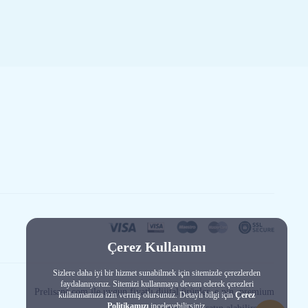
Çerez Kullanımı
Sizlere daha iyi bir hizmet sunabilmek için sitemizde çerezlerden
faydalanıyoruz. Sitemizi kullanmaya devam ederek çerezleri
Prelisans.com ile uygun fiyatlı dijital ürünler, e pin, premium
kullanmamıza izin vermiş olursunuz. Detaylı bilgi için
Çerez
Politikamızı
inceleyebilirsiniz.