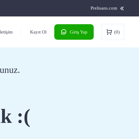
Prelisans.com
Kayıt Ol
(0)
İletişim
Giriş Yap
lunuz.
k :(